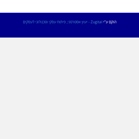
הוקם ע"י
Zugital - יעוץ אסטרטגי, פיתוח עסקי וטכנולוגי לעסקים